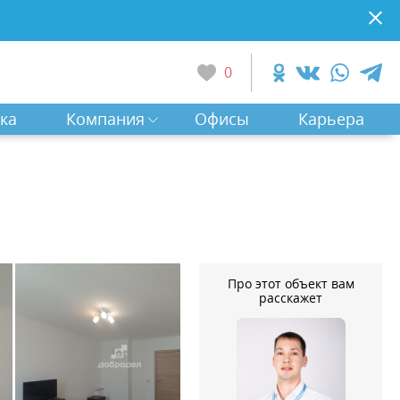
0
ка
Компания
Офисы
Карьера
Про этот объект вам
расскажет