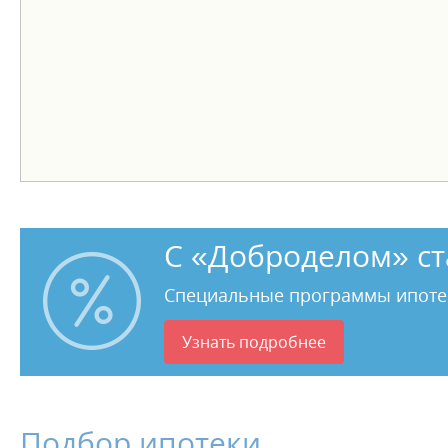
ID объекта в нашей базе: 6873
С «Доброделом» ст
Специальные программы ипоте
Узнать подробнее
Подбор ипотеки