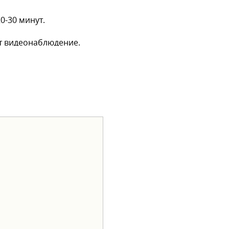
0-30 минут.
т видеонаблюдение.
естничной площадке
а. Удобная
нат, на стенах обои,
покойные соседи.
теки, кафе, 2 школы, 4
 озеро Малый Исток.
ом не является, паспорт