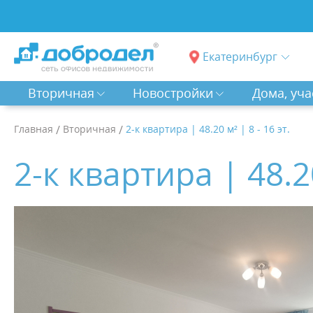
Екатеринбург
Вторичная
Новостройки
Дома, уча
Главная
/
Вторичная
/
2-к квартира | 48.20 м² | 8 - 16 эт.
2-к квартира | 48.20